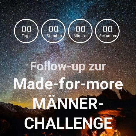
00
00
00
00
Tage
Stunden
Minuten
Sekunden
Follow-up zur
Made-for-more
MÄNNER-
CHALLENGE