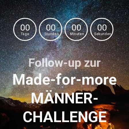
00
00
00
00
Tage
Stunden
Minuten
Sekunden
Follow-up zur
Made-for-more
MÄNNER-
CHALLENGE